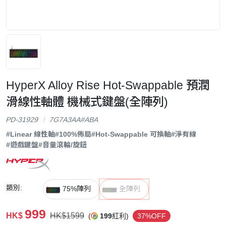
HyperX Alloy Rise Hot-Swappable 預潤
滑線性軸體 機械式鍵盤(全陣列)
PD-31929
7G7A3AA#ABA
#Linear 線性軸
#100%佈局
#Hot-Swappable 可換軸
#淨有線
#遊戲鍵盤
#音量滾輪/旋鈕
類別:
75%陣列
全陣列
999
HK$
HK$1599
(
199
紅利)
37%OFF