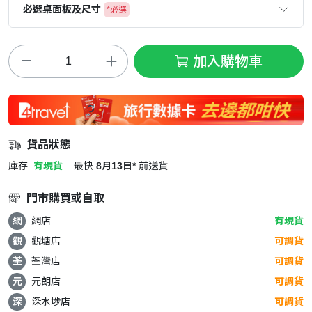
必選桌面板及尺寸
*必選
加入購物車
貨品狀態
庫存
有現貨
最快
8月13日*
前送貨
門市購買或自取
網
網店
有現貨
觀
觀塘店
可調貨
荃
荃灣店
可調貨
元
元朗店
可調貨
深
深水埗店
可調貨