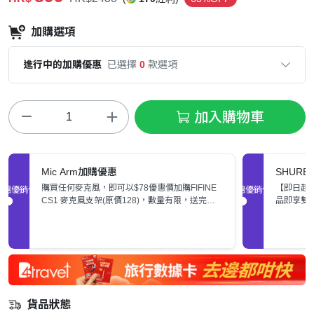
加購選項
進行中的加購優惠
已選擇
0
款選項
加入購物車
Mic Arm加購優惠
SHURE
購買任何麥克風，即可以$78優惠價加購FIFINE
【即日起至
促銷優惠
促銷優惠
CS1 麥克風支架(原價128)，數量有限，送完即
品即享雙
止。
貨品狀態