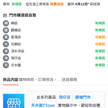
庫存
有現貨
住宅及工商地區
免費送貨
最快
8月12日*
前送貨
門市購買或自取
網
網店
有現貨
觀
觀塘店
有現貨
荃
荃灣店
可調貨
元
元朗店
可調貨
深
深水埗店
有現貨
灣
灣仔店
有現貨
天
天水圍
有現貨
商品内容
購物條款、訂單修改、取消與退款政策
送貨服務
此系列產品
灣仔店
觀塘門市
天水圍TTown
實物展示中，歡迎到店體