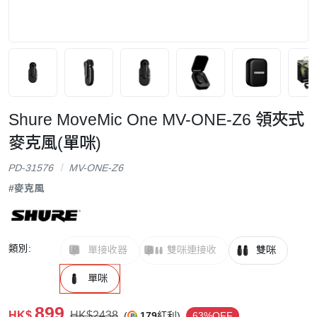
Shure MoveMic One MV-ONE-Z6 領夾式
麥克風(單咪)
PD-31576
MV-ONE-Z6
#麥克風
類別:
單接收器
雙咪連接收
雙咪
單咪
899
HK$
HK$2438
(
179
紅利)
63%OFF