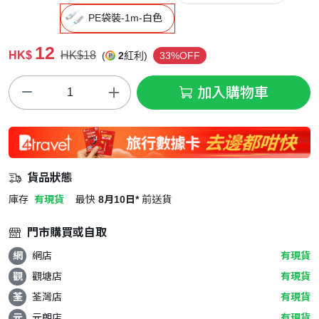
PE袋裝-1m-白色
12
HK$
HK$18
(
2
紅利)
33%OFF
加入購物車
貨品狀態
庫存
有現貨
最快
8月10日*
前送貨
門市購買或自取
網
網店
有現貨
觀
觀塘店
有現貨
荃
荃灣店
有現貨
元
元朗店
有現貨