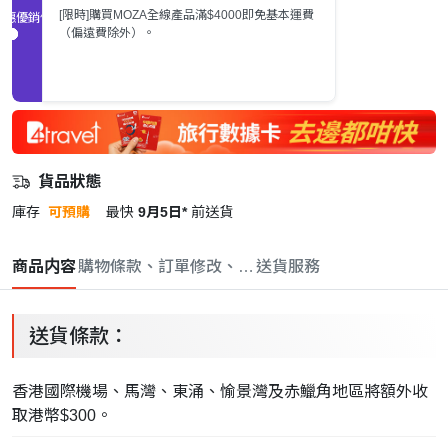
[限時]購買MOZA全線產品滿$4000即免基本運費
促銷優惠
（偏遠費除外）。
貨品狀態
庫存
可預購
最快
9月5日*
前送貨
商品内容
購物條款、訂單修改、取消與退款政策
送貨服務
送貨條款：
香港國際機場、馬灣、東涌、愉景灣及赤鱲角地區將額外收
取港幣$300。