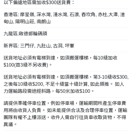
以下偏遠地區需加收$300送貨費：
香港區: 摩星嶺, 深水灣, 淺水灣, 石澳, 舂坎角, 赤柱,大潭, 渣
甸山, 陽明山莊, 南朗山
九龍區:啟德郵輪碼頭
新界區: 三門仔, 九肚山, 古洞, 坪輋
送貨地址必須有電梯到達，如須搬運樓梯，每10級加收
$100(首3級不另收費)。
送貨地址必須有電梯到達，如須搬運樓梯，第3-10級收$300,
之後每10級收$200, 不足十級當十級計算, 如此類推。 如人
力運輸路段需途經斜路，每50米加收$100。
請提供準確停車位置，例如停車場，運輸期間所產生停車費
用將由收貨人負責。 如未能提供合法及合理停車位置，運輸
團隊有權不上樓派送，收件人需自行往貨車收取貨物，不得
異議。