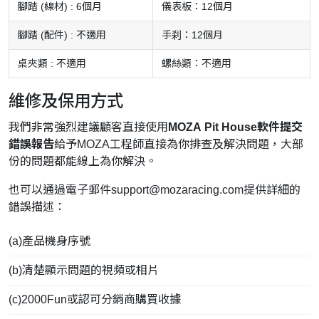
腳踏 (線材) : 6個月
儀表板：12個月
腳踏 (配件) : 不適用
手刹：12個月
桌夾類 : 不適用
螺絲類：不適用
維修及保用方式
我們非常強烈建議顧客直接使用
MOZA Pit House軟件提交
錯誤報告
給予MOZA工程師直接為你排查及解決問題，大部
份的問題都能線上為你解決。
也可以通過電子郵件
support@mozaracing.com
提供詳細的
錯誤描述：
(a)產品機身序號
(b)清楚顯示問題的視頻或相片
(c)2000Fun或認可分銷商購買收據