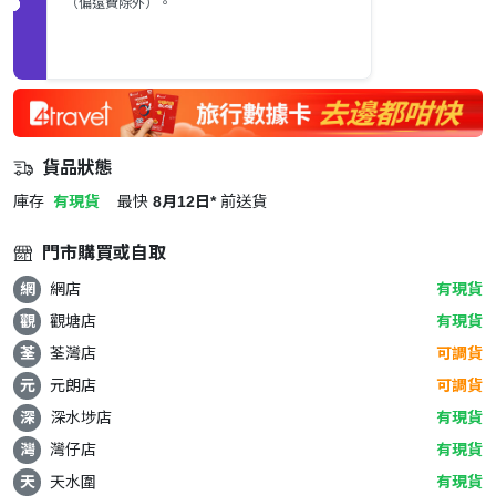
（偏遠費除外）。
貨品狀態
庫存
有現貨
最快
8月12日*
前送貨
門市購買或自取
網
網店
有現貨
觀
觀塘店
有現貨
荃
荃灣店
可調貨
元
元朗店
可調貨
深
深水埗店
有現貨
灣
灣仔店
有現貨
天
天水圍
有現貨