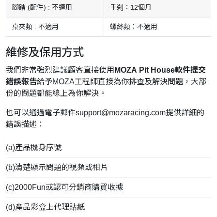
腳踏 (配件) : 不適用
手刹：12個月
桌夾類 : 不適用
螺絲類：不適用
維修及保用方式
我們非常強烈建議顧客直接使用
MOZA Pit House軟件提交
錯誤報告
給予MOZA工程師直接為你排查及解決問題，大部
份的問題都能線上為你解決。
也可以通過電子郵件
support@mozaracing.com
提供詳細的
錯誤描述：
(a)產品機身序號
(b)清楚顯示問題的視頻或相片
(c)2000Fun或認可分銷商購買收據
(d)產品彩盒上代理貼紙