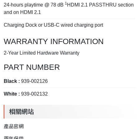
1
24-hours playtime @ 78 dB
HDMI 2.1 PASSTHRU section
and on HDMI 2.1
Charging Dock or USB-C wired charging port
WARRANTY INFORMATION
2-Year Limited Hardware Warranty
PART NUMBER
Black :
939-002126
White :
939-002132
相關網站
產品官網
兩年保用