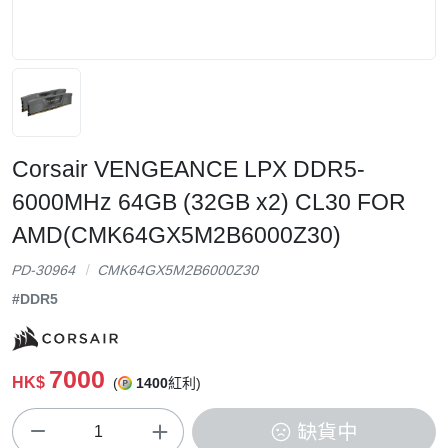
Corsair VENGEANCE LPX DDR5-
6000MHz 64GB (32GB x2) CL30 FOR
AMD(CMK64GX5M2B6000Z30)
PD-30964
CMK64GX5M2B6000Z30
#DDR5
7000
HK$
(
1400
紅利)
缺貨中