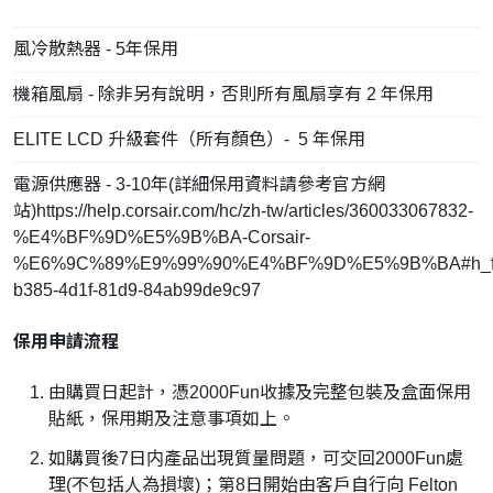
風冷散熱器 - 5年保用
機箱風扇 - 除非另有說明，否則所有風扇享有 2 年保用
ELITE LCD 升級套件（所有顏色）- 5 年保用
電源供應器 - 3-10年(詳細保用資料請參考官方網
站)https://help.corsair.com/hc/zh-tw/articles/360033067832-
%E4%BF%9D%E5%9B%BA-Corsair-
%E6%9C%89%E9%99%90%E4%BF%9D%E5%9B%BA#h_fa
b385-4d1f-81d9-84ab99de9c97
保用申請流程
由購買日起計，憑2000Fun收據及完整包裝及盒面保用
貼紙，保用期及注意事項如上。
如購買後7日内產品出現質量問題，可交回2000Fun處
理(不包括人為損壞)；第8日開始由客戶自行向 Felton