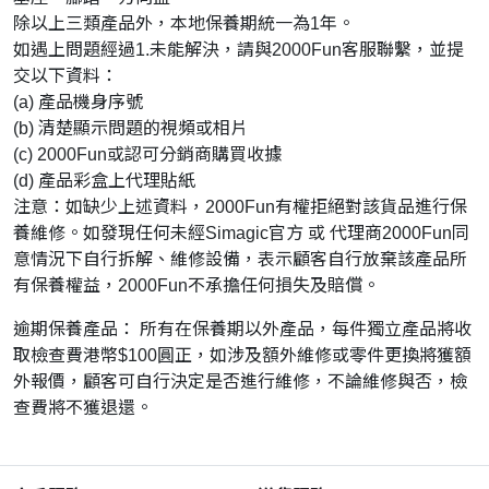
除以上三類產品外，本地保養期統一為1年。
如遇上問題經過1.未能解決，請與2000Fun客服聯繫，並提
交以下資料：
(a) 產品機身序號
(b) 清楚顯示問題的視頻或相片
(c) 2000Fun或認可分銷商購買收據
(d) 產品彩盒上代理貼紙
注意：如缺少上述資料，2000Fun有權拒絕對該貨品進行保
養維修。如發現任何未經Simagic官方 或 代理商2000Fun同
意情況下自行拆解、維修設備，表示顧客自行放棄該產品所
有保養權益，2000Fun不承擔任何損失及賠償。
逾期保養產品： 所有在保養期以外產品，每件獨立產品將收
取檢查費港幣$100圓正，如涉及額外維修或零件更換將獲額
外報價，顧客可自行決定是否進行維修，不論維修與否，檢
查費將不獲退還。