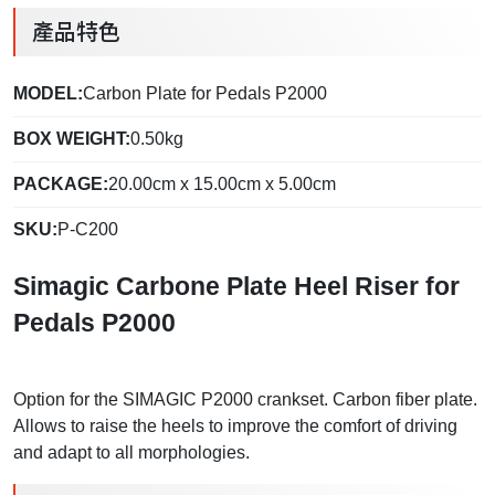
產品特色
MODEL:
Carbon Plate for Pedals P2000
BOX WEIGHT:
0.50kg
PACKAGE:
20.00cm x 15.00cm x 5.00cm
SKU:
P-C200
Simagic Carbone Plate Heel Riser for
Pedals P2000
Option for the SIMAGIC P2000 crankset. Carbon fiber plate.
Allows to raise the heels to improve the comfort of driving
and adapt to all morphologies.