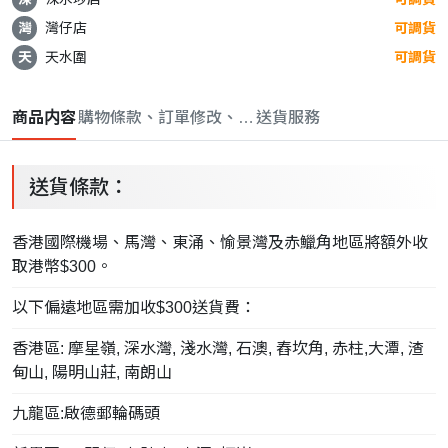
灣
灣仔店
可調貨
天
天水圍
可調貨
商品内容
購物條款、訂單修改、取消與退款政策
送貨服務
送貨條款：
香港國際機場、馬灣、東涌、愉景灣及赤鱲角地區將額外收
取港幣$300。
以下偏遠地區需加收$300送貨費：
香港區: 摩星嶺, 深水灣, 淺水灣, 石澳, 舂坎角, 赤柱,大潭, 渣
甸山, 陽明山莊, 南朗山
九龍區:啟德郵輪碼頭