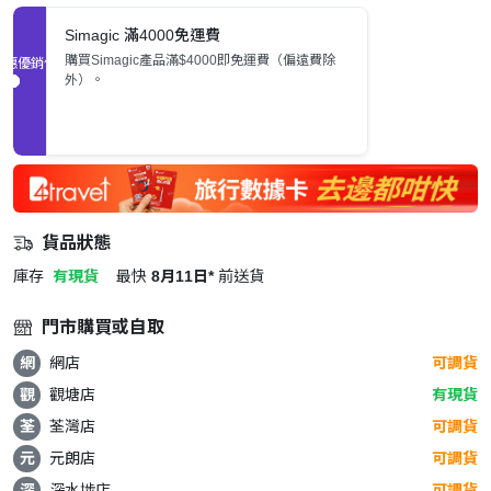
Simagic 滿4000免運費
購買Simagic產品滿$4000即免運費（偏遠費除
促銷優惠
外）。
貨品狀態
庫存
有現貨
最快
8月11日*
前送貨
門市購買或自取
網
網店
可調貨
觀
觀塘店
有現貨
荃
荃灣店
可調貨
元
元朗店
可調貨
深
深水埗店
可調貨