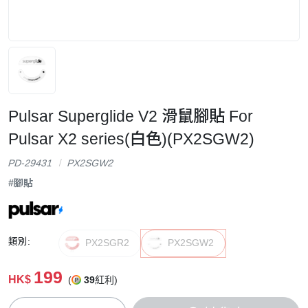
Pulsar Superglide V2 滑鼠腳貼 For
Pulsar X2 series(白色)(PX2SGW2)
PD-29431
PX2SGW2
#腳貼
類別:
PX2SGR2
PX2SGW2
199
HK$
(
39
紅利)