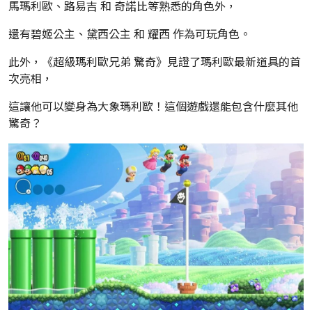
馬瑪利歐、路易吉 和 奇諾比等熟悉的角色外，
還有碧姬公主、黛西公主 和 耀西 作為可玩角色。
此外，《
超級瑪利歐兄弟 驚奇》
見證了瑪利歐最新道具的首
次亮相，
這讓他可以變身為大象
瑪利歐
！
這個遊戲還能包含什麼其他
驚奇？