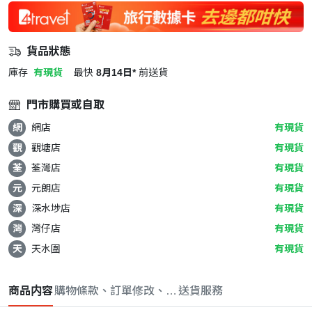
貨品狀態
庫存
有現貨
最快
8月14日*
前送貨
門市購買或自取
網
網店
有現貨
觀
觀塘店
有現貨
荃
荃灣店
有現貨
元
元朗店
有現貨
深
深水埗店
有現貨
灣
灣仔店
有現貨
天
天水圍
有現貨
商品内容
購物條款、訂單修改、取消與退款政策
送貨服務