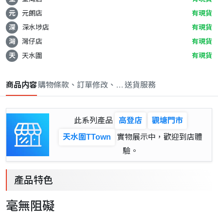
元
元朗店
有現貨
深
深水埗店
有現貨
灣
灣仔店
有現貨
天
天水圍
有現貨
商品内容
購物條款、訂單修改、取消與退款政策
送貨服務
此系列產品
高登店
觀塘門市
天水圍TTown
實物展示中，歡迎到店體
驗。
產品特色
毫無阻礙