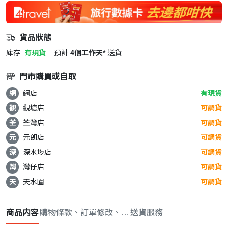
貨品狀態
庫存
有現貨
預計
4個工作天*
送貨
門市購買或自取
網
網店
有現貨
觀
觀塘店
可調貨
荃
荃灣店
可調貨
元
元朗店
可調貨
深
深水埗店
可調貨
灣
灣仔店
可調貨
天
天水圍
可調貨
商品内容
購物條款、訂單修改、取消與退款政策
送貨服務