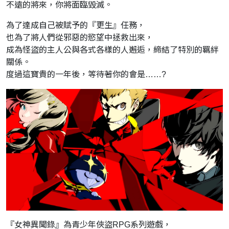
不遠的將來，你將面臨毀滅。
為了達成自己被賦予的『更生』任務，
也為了將人們從邪惡的慾望中拯救出來，
成為怪盜的主人公與各式各樣的人邂逅，締結了特別的羈絆
關係。
度過這寶貴的一年後，等待著你的會是……?
『女神異聞錄』為青少年俠盜RPG系列遊戲，