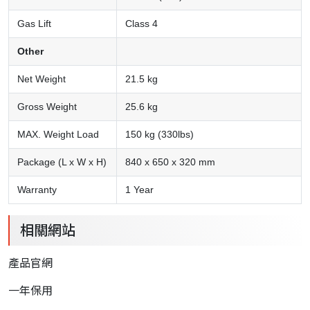
Gas Lift
Class 4
Other
Net Weight
21.5 kg
Gross Weight
25.6 kg
MAX. Weight Load
150 kg (330lbs)
Package (L x W x H)
840 x 650 x 320 mm
Warranty
1 Year
相關網站
產品官網
一年保用