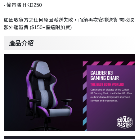
- 愉景灣 HKD250
如因收貨方之任何原因派送失敗，而須再次安排送貨 需收取
額外運輸費 ($150+偏遠附加費)
產品介紹