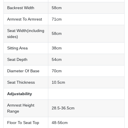
Backrest Width
58cm
Armrest To Armrest
71cm
Seat Width(including
58cm
sides)
Sitting Area
38cm
Seat Depth
54cm
Diameter Of Base
70cm
Seat Thickness
10.5cm
Adjustability
Armrest Height
28.5-36.5cm
Range
Floor To Seat Top
48-56cm