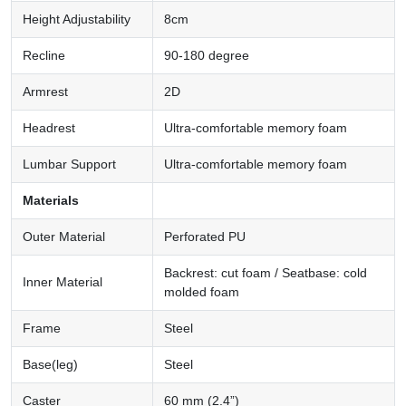
Height Adjustability
8cm
Recline
90-180 degree
Armrest
2D
Headrest
Ultra-comfortable memory foam
Lumbar Support
Ultra-comfortable memory foam
Materials
Outer Material
Perforated PU
Backrest: cut foam / Seatbase: cold
Inner Material
molded foam
Frame
Steel
Base(leg)
Steel
Caster
60 mm (2.4”)