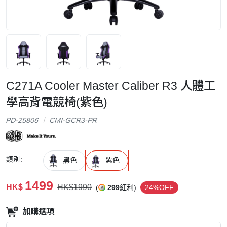
C271A Cooler Master Caliber R3 人體工
學高背電競椅(紫色)
PD-25806
CMI-GCR3-PR
類別:
黑色
紫色
1499
HK$
HK$1990
(
299
紅利)
24%OFF
加購選項