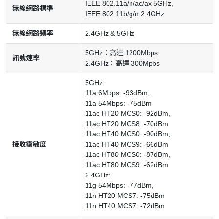
IEEE 802.11a/n/ac/ax 5GHz,
無線網路標準
IEEE 802.11b/g/n 2.4GHz
無線網路頻率
2.4GHz & 5GHz
5GHz：高達 1200Mbps
訊號速率
2.4GHz：高達 300Mpbs
5GHz:
11a 6Mbps: -93dBm,
11a 54Mbps: -75dBm
11ac HT20 MCS0: -92dBm,
11ac HT20 MCS8: -70dBm
11ac HT40 MCS0: -90dBm,
接收靈敏度
11ac HT40 MCS9: -66dBm
11ac HT80 MCS0: -87dBm,
11ac HT80 MCS9: -62dBm
2.4GHz:
11g 54Mbps: -77dBm,
11n HT20 MCS7: -75dBm
11n HT40 MCS7: -72dBm