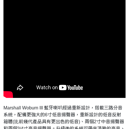
Marshall Woburn III 藍牙喇叭經過重新設計，搭載三路分音
系統，配備更強大的6寸低音揚聲器，重新設計的低音反射
箱體(比前幾代產品具有更出色的低音)、兩個2寸中音揚聲器
和兩個3/4寸高音揚聲器。升級後的系統可帶來清脆的高音、