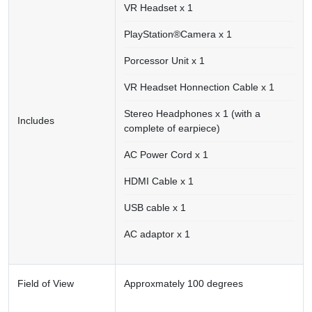
VR Headset x 1
PlayStation®Camera x 1
Porcessor Unit x 1
VR Headset Honnection Cable x 1
Stereo Headphones x 1 (with a
Includes
complete of earpiece)
AC Power Cord x 1
HDMI Cable x 1
USB cable x 1
AC adaptor x 1
Field of View
Approxmately 100 degrees