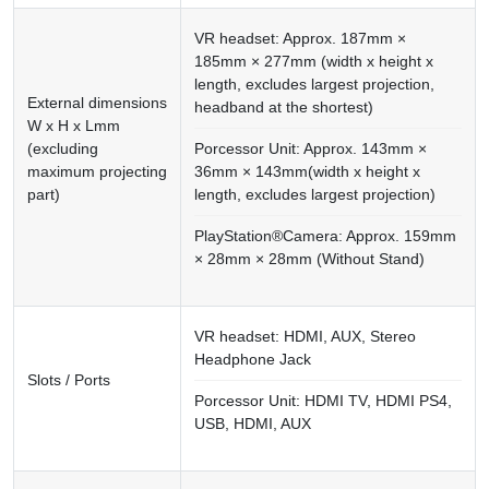
VR headset: Approx. 187mm ×
185mm × 277mm (width x height x
length, excludes largest projection,
External dimensions
headband at the shortest)
W x H x Lmm
(excluding
Porcessor Unit: Approx. 143mm ×
maximum projecting
36mm × 143mm(width x height x
part)
length, excludes largest projection)
PlayStation®Camera: Approx. 159mm
× 28mm × 28mm (Without Stand)
VR headset: HDMI, AUX, Stereo
Headphone Jack
Slots / Ports
Porcessor Unit: HDMI TV, HDMI PS4,
USB, HDMI, AUX