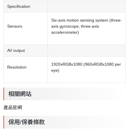
Specification
Six-axis motion sensing system (three-
Sensors
axis gyroscope, three-axis
accelerometer)
AV output
1920xRGBx1080 (960xRGBx1080 per
Resolution
eye)
相關網站
產品官網
保用/保養條款