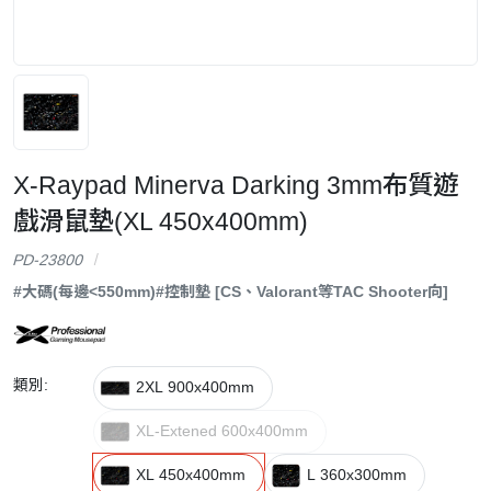
X-Raypad Minerva Darking 3mm布質遊
戲滑鼠墊(XL 450x400mm)
PD-23800
#大碼(每邊<550mm)
#控制墊 [CS、Valorant等TAC Shooter向]
類別:
2XL 900x400mm
XL-Extened 600x400mm
XL 450x400mm
L 360x300mm