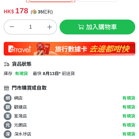
178
HK$
(
35
紅利)
加入購物車
貨品狀態
庫存
有現貨
最快
8月13日*
前送貨
門市購買或自取
網
網店
有現貨
觀
觀塘店
有現貨
荃
荃灣店
有現貨
元
元朗店
有現貨
深
深水埗店
有現貨