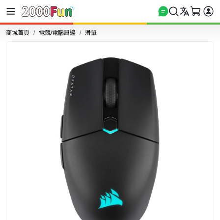
商城首頁
電競/電腦周邊
滑鼠