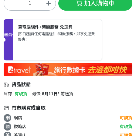
加入購物車
買電腦組件+砌機服務 免運費
[即日起]買任何電腦組件+砌機服務，即享免運費
促銷優惠
優惠！
貨品狀態
庫存
有現貨
最快
8月11日*
前送貨
門市購買或自取
網
網店
可調貨
觀
觀塘店
有現貨
荃
荃灣店
可調貨