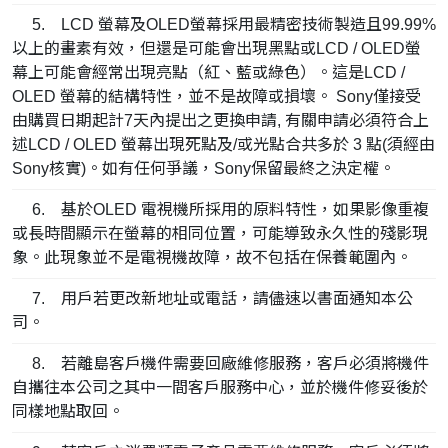
5. LCD 螢幕及OLED螢幕採用最精密技術製造且99.99%
以上的畫素有效，但還是可能會出現黑點或LCD / OLED螢
幕上可能會經常出現亮點（紅、藍或綠色）。這是LCD /
OLED 螢幕的結構特性，並不是故障或損壞。 Sony僅接受
由購買日期起計7天內提出之更換申請, 有關申請必須符合上
述LCD / OLED 螢幕出現死點及/或光點合共多於 3 點(須經由
Sony核實)。如有任何爭議，Sony保留最終之決定權。
6. 基於OLED 電視機所採用的原料特性，如果影像重複
或長時間顯示在螢幕的相同位置，可能導致永久性的殘影現
象。此現象並不是電視機故障，故不包括在保養範圍內。
7. 用戶若更改新地址或電話，請儘速以書面通知本公
司。
8. 若離島客戶機件需要回廠維修服務，客戶必須將機件
自攜往本公司之其中一間客戶服務中心，並於機件修妥後於
同樣地點取回。