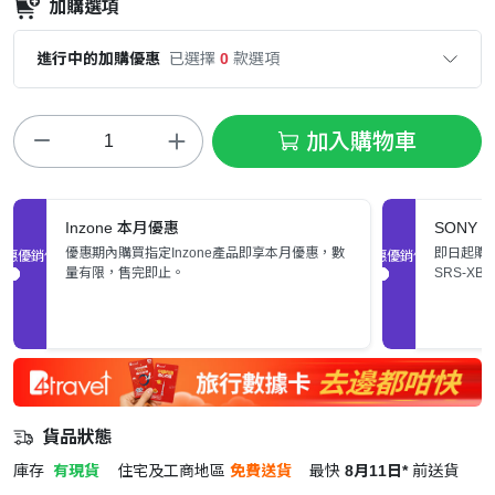
加購選項
進行中的加購優惠
已選擇
0
款選項
加入購物車
Inzone 本月優惠
SONY 
優惠期內購買指定Inzone產品即享本月優惠，數
即日起購買
促銷優惠
促銷優惠
量有限，售完即止。
SRS-XB
量有限，
貨品狀態
庫存
有現貨
住宅及工商地區
免費送貨
最快
8月11日*
前送貨