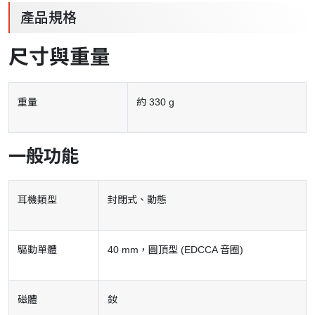
產品規格
尺寸與重量
重量
約 330 g
一般功能
耳機類型
封閉式、動態
驅動單體
40 mm，圓頂型 (EDCCA 音圈)
磁體
釹