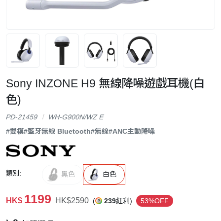
Sony INZONE H9 無線降噪遊戲耳機(白
色)
PD-21459
WH-G900N/WZ E
#雙模
#藍牙無線 Bluetooth
#無線
#ANC主動降噪
類別:
黑色
白色
1199
HK$
HK$2590
(
239
紅利)
53%OFF