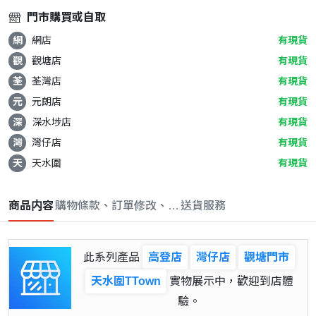
門市購買或自取
網
網店
有現貨
觀
觀塘店
有現貨
荃
荃灣店
有現貨
元
元朗店
有現貨
深
深水埗店
有現貨
灣
灣仔店
有現貨
天
天水圍
有現貨
商品内容
購物條款、訂單修改、取消與退款政策
送貨服務
此系列產品
高登店
灣仔店
觀塘門市
天水圍TTown
實物展示中，歡迎到店體
驗。