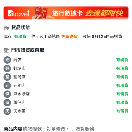
貨品狀態
庫存
有現貨
住宅及工商地區
免費送貨
最快
8月12日*
前送貨
門市購買或自取
網
網店
有現貨
觀
觀塘店
有現貨
荃
荃灣店
有現貨
元
元朗店
有現貨
深
深水埗店
有現貨
灣
灣仔店
有現貨
天
天水圍
有現貨
商品内容
購物條款、訂單修改、取消與退款政策
送貨服務