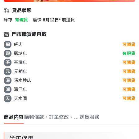
貨品狀態
庫存
有現貨
最快
8月12日*
前送貨
門市購買或自取
網
網店
可調貨
觀
觀塘店
有現貨
荃
荃灣店
可調貨
元
元朗店
可調貨
深
深水埗店
可調貨
灣
灣仔店
可調貨
天
天水圍
可調貨
商品内容
購物條款、訂單修改、取消與退款政策
送貨服務
半年保用