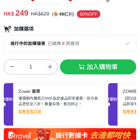
249
HK$
HK$629
(
49
紅利)
60%OFF
加購選項
進行中的加購優惠
已選擇
0
款選項
加入購物車
Zowie 優惠
ZOWIE
優惠期內購買ZOWIE指定產品即享優惠，部分商
【即日起至
促銷優惠
促銷優惠
品更低至八折！數量有限，售完即止。
品即享冬
點擊查看詳細
點擊查看