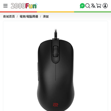
商城首頁
電競/電腦周邊
滑鼠