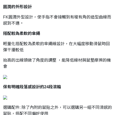
圓潤的外形設計
FK圓潤外型設計，使手指不會接觸到有稜有角的造型曲線而
感到不適。
搭配較為柔軟的傘繩
輕量化搭配較為柔軟的傘繩線設計，在大幅度移動滑鼠時回
彈干擾較低
抬高的出線頭做了角度的調整 ，能降低線材與鼠墊摩擦的機
會
保有明確段落感設計的24段滾輪
選購配件: 除了內附的鼠貼之外，可以選購另一組不同滑感的
鼠貼，搭配不同偏好使用