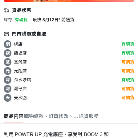
貨品狀態
庫存
有現貨
最快
8月12日*
前送貨
門市購買或自取
網
網店
有現貨
觀
觀塘店
有現貨
荃
荃灣店
可調貨
元
元朗店
可調貨
深
深水埗店
有現貨
灣
灣仔店
可調貨
天
天水圍
可調貨
商品内容
購物條款、訂單修改、取消與退款政策
送貨服務
利用 POWER UP 充電底座，享受對 BOOM 3 和