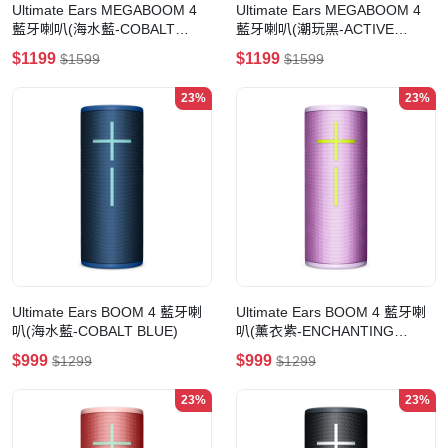
Ultimate Ears MEGABOOM 4
Ultimate Ears MEGABOOM 4
藍牙喇叭(海水藍-COBALT
藍牙喇叭(潮玩黑-ACTIVE
BLUE)
BLACK)
$1199
$1199
$1599
$1599
23%
23%
Ultimate Ears BOOM 4 藍牙喇
Ultimate Ears BOOM 4 藍牙喇
叭(海水藍-COBALT BLUE)
叭(薰衣紫-ENCHANTING
LILAC)
$999
$999
$1299
$1299
23%
23%