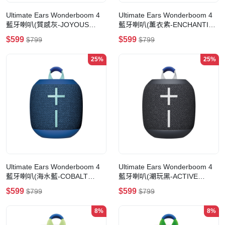
Ultimate Ears Wonderboom 4
Ultimate Ears Wonderboom 4
藍牙喇叭(質感灰-JOYOUS
藍牙喇叭(薰衣紫-ENCHANTING
BRIGHTS)
LILAC)
$599
$599
$799
$799
25%
25%
Ultimate Ears Wonderboom 4
Ultimate Ears Wonderboom 4
藍牙喇叭(海水藍-COBALT
藍牙喇叭(潮玩黑-ACTIVE
BLUE)
BLACK)
$599
$599
$799
$799
8%
8%