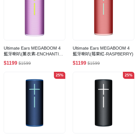
Ultimate Ears MEGABOOM 4
Ultimate Ears MEGABOOM 4
藍牙喇叭(薰衣紫-ENCHANTING
藍牙喇叭(莓果紅-RASPBERRY)
LILAC)
$1199
$1199
$1599
$1599
25%
25%