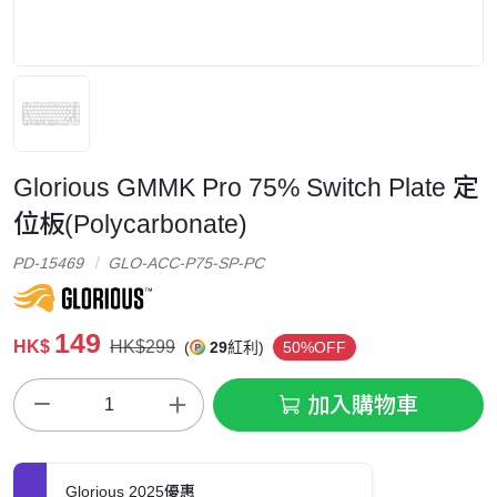
Glorious GMMK Pro 75% Switch Plate 定
位板(Polycarbonate)
PD-15469
GLO-ACC-P75-SP-PC
149
HK$
HK$299
(
29
紅利)
50%OFF
加入購物車
Glorious 2025優惠