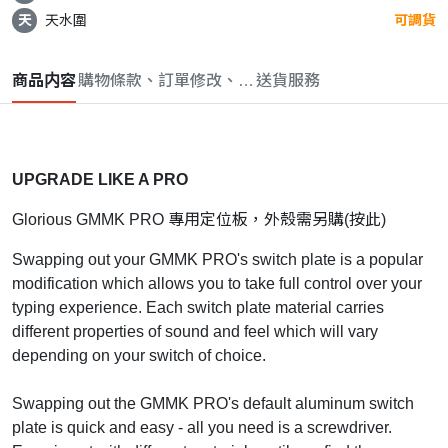
天
天水圍
可調貨
商品内容
購物條款、訂單修改、取消與退款政策
送貨服務
UPGRADE LIKE A PRO
Glorious GMMK PRO 專用定位板，外殼需另購(
按此
)
Swapping out your GMMK PRO's switch plate is a popular
modification which allows you to take full control over your
typing experience. Each switch plate material carries
different properties of sound and feel which will vary
depending on your switch of choice.
Swapping out the GMMK PRO's default aluminum switch
plate is quick and easy - all you need is a screwdriver.