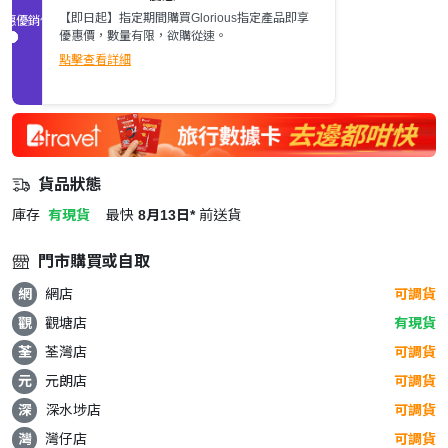
【即日起】指定期間購買Glorious指定產品即享
促銷優惠
優惠價，數量有限，欲購從速。
點擊查看詳細
貨品狀態
庫存
有現貨
最快
8月13日*
前送貨
門市購買或自取
網
網店
可調貨
觀
觀塘店
有現貨
荃
荃灣店
可調貨
元
元朗店
可調貨
深
深水埗店
可調貨
灣
灣仔店
可調貨