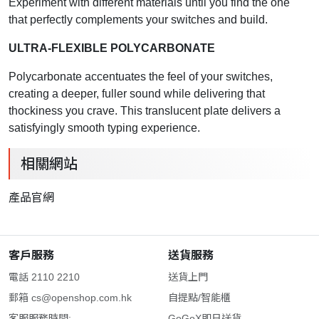
Experiment with different materials until you find the one
that perfectly complements your switches and build.
ULTRA-FLEXIBLE POLYCARBONATE
Polycarbonate accentuates the feel of your switches,
creating a deeper, fuller sound while delivering that
thockiness you crave. This translucent plate delivers a
satisfyingly smooth typing experience.
相關網站
產品官網
客戶服務
送貨服務
電話 2110 2210
送貨上門
郵箱
cs@openshop.com.hk
自提點/智能櫃
客服服務時間:
GoGoX即日送貨