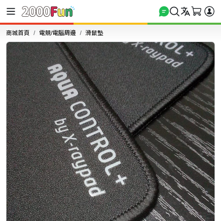
商城首頁
電競/電腦周邊
滑鼠墊