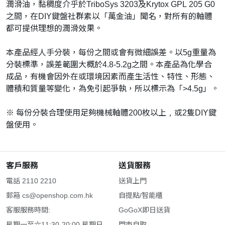
潤滑油，黏稠度介乎於TriboSys 3203及Krytox GPL 205 G0
之間，在DIY鍵盤社群素以「萬金油」聞名，對所有的軸體
都可提供理想的潤滑效果。
本產品經人手分裝，每份之間或會有微細誤差。以5g重量為
分裝標準，誤差範圍大概於4.8-5.2g之間。本產品為化學合
成品，有機會因外在或環境因素而產生活性、特性、形態、
體積和質量等變化，為免引起爭執，所以標示為「>4.5g」。
※ 每份分裝合理使用足夠機械軸體200枚以上﹐或2隻DIY鍵
盤使用。
客戶服務
送貨服務
電話 2110 2210
送貨上門
郵箱
cs@openshop.com.hk
自提點/智能櫃
客服服務時間:
GoGoX即日送貨
星期一至六11:30-20:00 星期日
門市自取