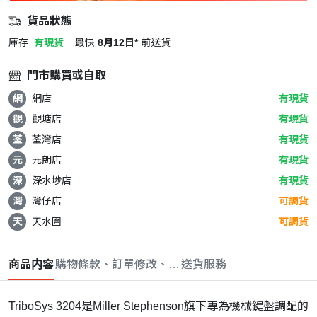
貨品狀態
庫存
有現貨
最快
8月12日*
前送貨
門市購買或自取
網
網店
有現貨
觀
觀塘店
有現貨
荃
荃灣店
有現貨
元
元朗店
有現貨
深
深水埗店
有現貨
灣
灣仔店
可調貨
天
天水圍
可調貨
商品内容
購物條款、訂單修改、取消與退款政策
送貨服務
TriboSys 3204是Miller Stephenson旗下專為機械鍵盤調配的