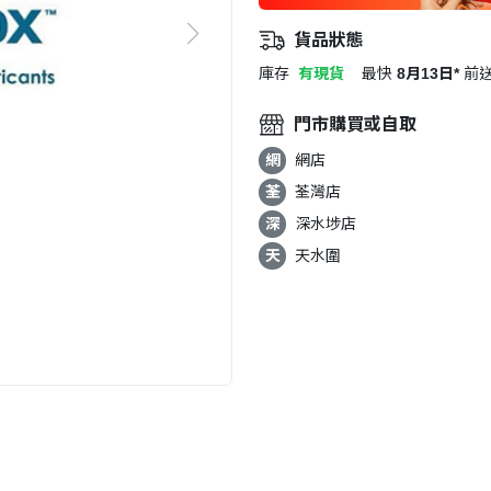
貨品狀態
庫存
有現貨
最快
8月13日*
前
門市購買或自取
網
網店
荃
荃灣店
深
深水埗店
天
天水圍