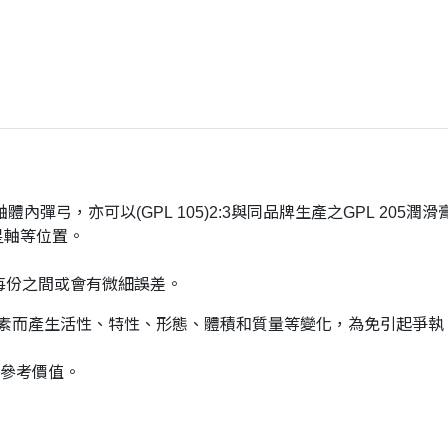
軸體內彈弓，亦可以(GPL 105)2:3與同品牌生產之GPL 20
衛星軸等位置。
每份之間或會有微細誤差。
素而產生活性、特性、形態、體積和質量等變化，為免引起爭執，
有參考價值。