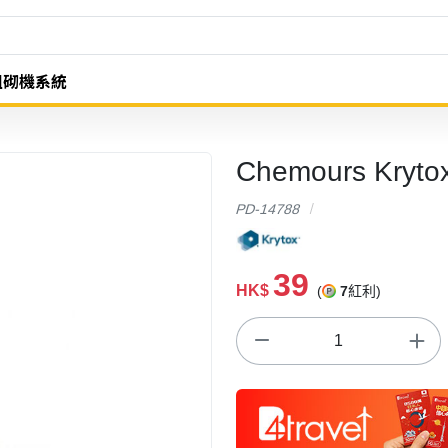
組砌機系統
Chemours Kryt
PD-14788
39
HK$
(
7
紅利)