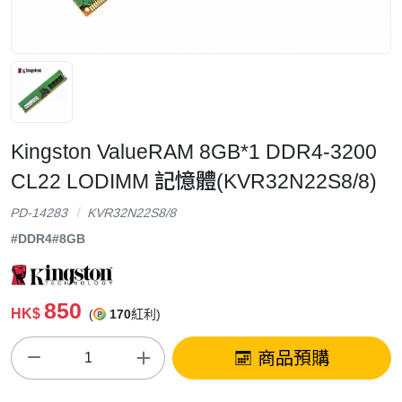
Kingston ValueRAM 8GB*1 DDR4-3200
CL22 LODIMM 記憶體(KVR32N22S8/8)
PD-14283
KVR32N22S8/8
#DDR4
#8GB
850
HK$
(
170
紅利)
商品預購