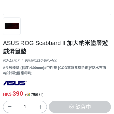
ASUS ROG Scabbard II 加大納米塗層遊
戲滑鼠墊
PD-13707
90MP0210-BPUA00
#長形檯墊 (長度>600mm)
#中性墊 [COD等雜食綜合向]
#防水布面
#設計款(圖案印刷)
390
HK$
(
78
紅利)
缺貨中