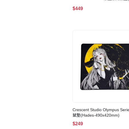
$449
Crescent Studio Olympus Se
鼠墊(Hades-490x420mm)
$249