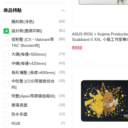
商品特點
簡約款(淨色)
(93)
設計款(圖案印刷)
(81)
ASUS ROG × Kojima Producti
控制墊 [CS、Valorant等
(80)
Scabbard II XXL 小島工作室
鼠墊
TAC Shooter向]
$550
大碼(每邊<550mm)
(74)
中碼(每邊<420mm)
(43)
長形檯墊 (長度>600mm)
(35)
中性墊 [COD等雜食綜合
(35)
向]
快墊(Apex等跟鎗追蹤向)
(34)
玻璃表面
(16)
防水布面
(12)
RGB
(7)