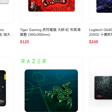
ons
Tiger Gaming 虎符電競 大師 紅 布質滑
Logitech 
聯名 加大滑
鼠墊 (360x300mm)
(G502-十週
$120
$249