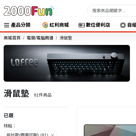
產品分類
紅利商城
數位便利店
自
商城首頁
電競/電腦周邊
滑鼠墊
滑鼠墊
81
件商品
已選
特點：
設計款(圖案印刷) (81)