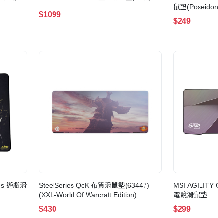
鼠墊(Poseidon
$1099
$249
ries 遊戲滑
SteelSeries QcK 布質滑鼠墊(63447)
MSI AGILITY
(XXL-World Of Warcraft Edition)
電競滑鼠墊
$430
$299