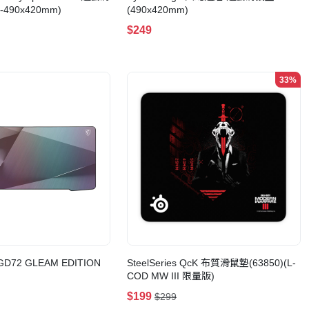
-490x420mm)
(490x420mm)
$249
33%
 GD72 GLEAM EDITION
SteelSeries QcK 布質滑鼠墊(63850)(L-
COD MW III 限量版)
$199
$299