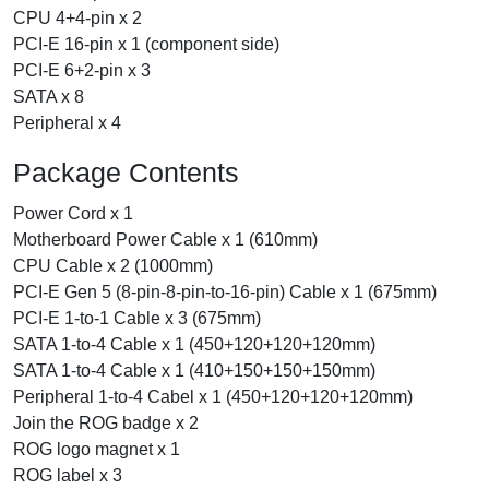
CPU 4+4-pin x 2
PCI-E 16-pin x 1 (component side)
PCI-E 6+2-pin x 3
SATA x 8
Peripheral x 4
Package Contents
Power Cord x 1
Motherboard Power Cable x 1 (610mm)
CPU Cable x 2 (1000mm)
PCI-E Gen 5 (8-pin-8-pin-to-16-pin) Cable x 1 (675mm)
PCI-E 1-to-1 Cable x 3 (675mm)
SATA 1-to-4 Cable x 1 (450+120+120+120mm)
SATA 1-to-4 Cable x 1 (410+150+150+150mm)
Peripheral 1-to-4 Cabel x 1 (450+120+120+120mm)
Join the ROG badge x 2
ROG logo magnet x 1
ROG label x 3