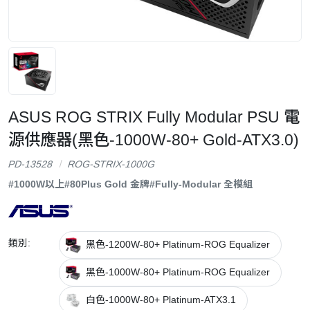
ASUS ROG STRIX Fully Modular PSU 電
源供應器(黑色-1000W-80+ Gold-ATX3.0)
PD-13528
ROG-STRIX-1000G
#1000W以上
#80Plus Gold 金牌
#Fully-Modular 全模組
類別:
黑色-1200W-80+ Platinum-ROG Equalizer
黑色-1000W-80+ Platinum-ROG Equalizer
白色-1000W-80+ Platinum-ATX3.1