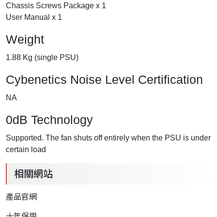
Chassis Screws Package x 1
User Manual x 1
Weight
1.88 Kg (single PSU)
Cybenetics Noise Level Certification
NA
0dB Technology
Supported. The fan shuts off entirely when the PSU is under
certain load
相關網站
產品官網
十年保用