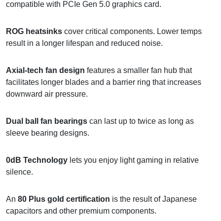
compatible with PCIe Gen 5.0 graphics card.
ROG heatsinks
cover critical components. Lower temps
result in a longer lifespan and reduced noise.
Axial-tech fan design
features a smaller fan hub that
facilitates longer blades and a barrier ring that increases
downward air pressure.
Dual ball fan bearings
can last up to twice as long as
sleeve bearing designs.
0dB Technology
lets you enjoy light gaming in relative
silence.
An
80 Plus gold certification
is the result of Japanese
capacitors and other premium components.