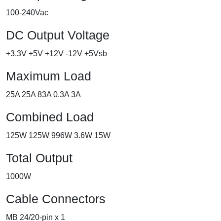
100-240Vac
DC Output Voltage
+3.3V +5V +12V -12V +5Vsb
Maximum Load
25A 25A 83A 0.3A 3A
Combined Load
125W 125W 996W 3.6W 15W
Total Output
1000W
Cable Connectors
MB 24/20-pin x 1