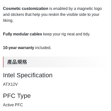
Cosmetic customization
is enabled by a magnetic logo
and stickers that help you reskin the visible side to your
liking.
Fully modular cables
keep your rig neat and tidy.
10-year warranty
included.
產品規格
Intel Specification
ATX12V
PFC Type
Active PFC