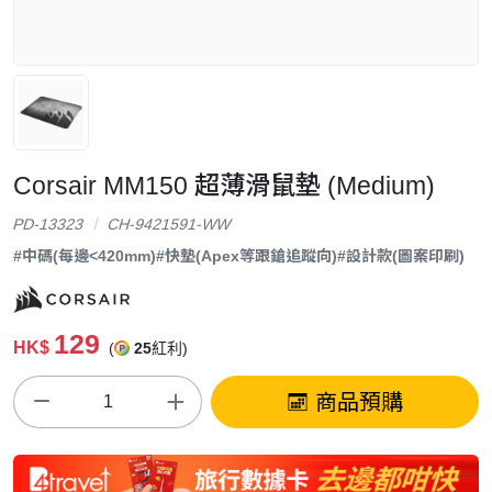
Corsair MM150 超薄滑鼠墊 (Medium)
PD-13323
CH-9421591-WW
#中碼(每邊<420mm)
#快墊(Apex等跟鎗追蹤向)
#設計款(圖案印刷)
129
HK$
(
25
紅利)
商品預購