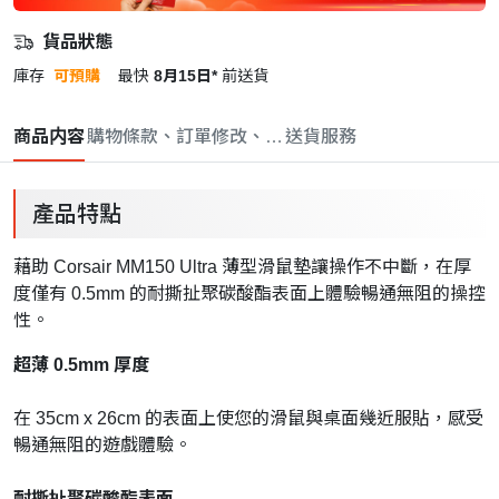
貨品狀態
庫存
可預購
最快
8月15日*
前送貨
商品内容
購物條款、訂單修改、取消與退款政策
送貨服務
產品特點
藉助 Corsair MM150 Ultra 薄型滑鼠墊讓操作不中斷，在厚
度僅有 0.5mm 的耐撕扯聚碳酸酯表面上體驗暢通無阻的操控
性。
超薄 0.5mm 厚度
在 35cm x 26cm 的表面上使您的滑鼠與桌面幾近服貼，感受
暢通無阻的遊戲體驗。
耐撕扯聚碳酸酯表面