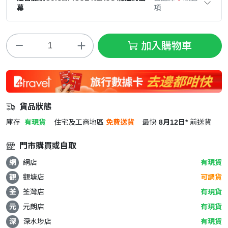
幕
項
加入購物車
貨品狀態
庫存
有現貨
住宅及工商地區
免費送貨
最快
8月12日*
前送貨
門市購買或自取
網
網店
有現貨
觀
觀塘店
可調貨
荃
荃灣店
有現貨
元
元朗店
有現貨
深
深水埗店
有現貨