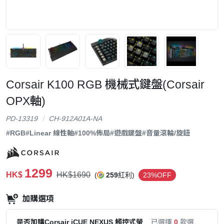
Corsair K100 RGB 機械式鍵盤(Corsair
OPX軸)
PD-13319
CH-912A01A-NA
#RGB
#Linear 線性軸
#100%佈局
#遊戲鍵盤
#音量滾輪/旋鈕
1299
HK$
HK$1690
(
259
紅利)
23%OFF
加購選項
是否加購Corsair iCUE NEXUS 觸控式螢
已選擇
0
款選