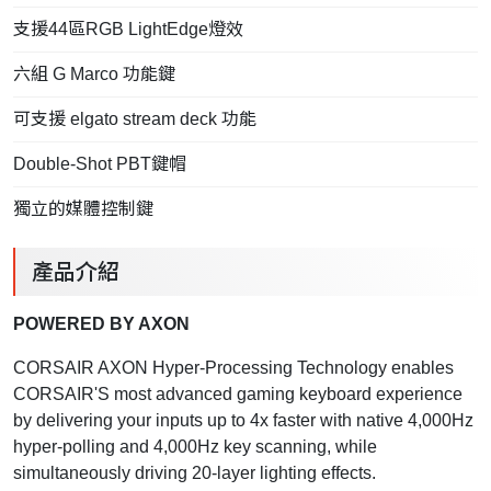
支援44區RGB LightEdge燈效
六組 G Marco 功能鍵
可支援 elgato stream deck 功能
Double-Shot PBT鍵帽
獨立的媒體控制鍵
產品介紹
POWERED BY AXON
CORSAIR AXON Hyper-Processing Technology enables
CORSAIR'S most advanced gaming keyboard experience
by delivering your inputs up to 4x faster with native 4,000Hz
hyper-polling and 4,000Hz key scanning, while
simultaneously driving 20-layer lighting effects.