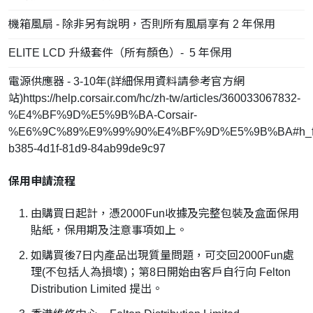
機箱風扇 - 除非另有說明，否則所有風扇享有 2 年保用
ELITE LCD 升級套件（所有顏色）- 5 年保用
電源供應器 - 3-10年(詳細保用資料請參考官方網
站)https://help.corsair.com/hc/zh-tw/articles/360033067832-
%E4%BF%9D%E5%9B%BA-Corsair-
%E6%9C%89%E9%99%90%E4%BF%9D%E5%9B%BA#h_fa
b385-4d1f-81d9-84ab99de9c97
保用申請流程
由購買日起計，憑2000Fun收據及完整包裝及盒面保用
貼紙，保用期及注意事項如上。
如購買後7日内產品出現質量問題，可交回2000Fun處
理(不包括人為損壞)；第8日開始由客戶自行向 Felton
Distribution Limited 提出。