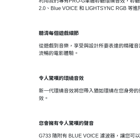
利用我們專有PRO-G單體聆聽環繞音效，聆聽到所
2.0、Blue VO!CE 和 LIGHTSYNC RGB 等
聽清每個遊戲細節
從遊戲到音樂，享受與設計所要表達的精確音
流暢的電影體驗。
令人驚嘆的環繞音效
新一代環繞音效將您帶入猶如環繞在您身旁的逼真遊戲
效。
您會擁有令人驚嘆的聲音
G733 隨附有 BLUE VO!CE 濾波器