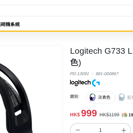
組砌機系統
Logitech G73
色)
PD-13091
981-000867
類別:
淡紫色
藍
999
HK$
HK$1199
(
1