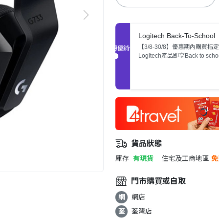
Logitech Back-To-School
【3/8-30/8】優惠期內購買指定
促銷優惠
Logitech產品即享Back to sch
惠，數量有限，售完即止。
貨品狀態
庫存
有現貨
住宅及工商地區
免
門市購買或自取
網
網店
荃
荃灣店