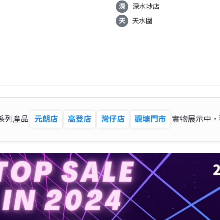
深
深水埗店
天
天水圍
系列產品
元朗店
高登店
灣仔店
觀塘門市
實物展示中，