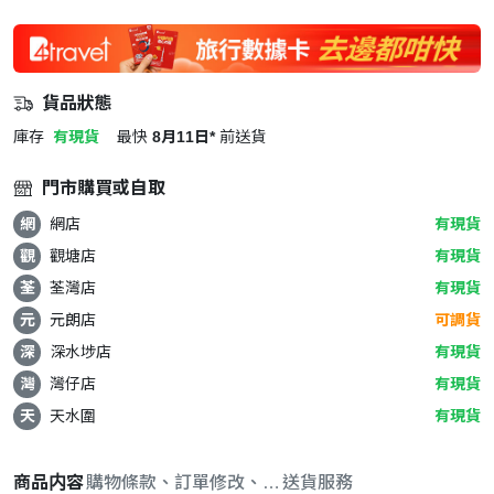
貨品狀態
庫存
有現貨
最快
8月11日*
前送貨
門市購買或自取
網
網店
有現貨
觀
觀塘店
有現貨
荃
荃灣店
有現貨
元
元朗店
可調貨
深
深水埗店
有現貨
灣
灣仔店
有現貨
天
天水圍
有現貨
商品内容
購物條款、訂單修改、取消與退款政策
送貨服務