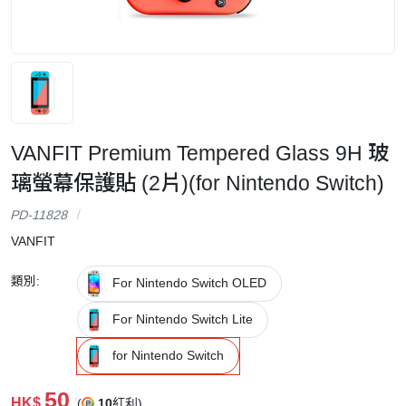
VANFIT Premium Tempered Glass 9H 玻
璃螢幕保護貼 (2片)(for Nintendo Switch)
PD-11828
VANFIT
類別:
For Nintendo Switch OLED
For Nintendo Switch Lite
for Nintendo Switch
50
HK$
(
10
紅利)