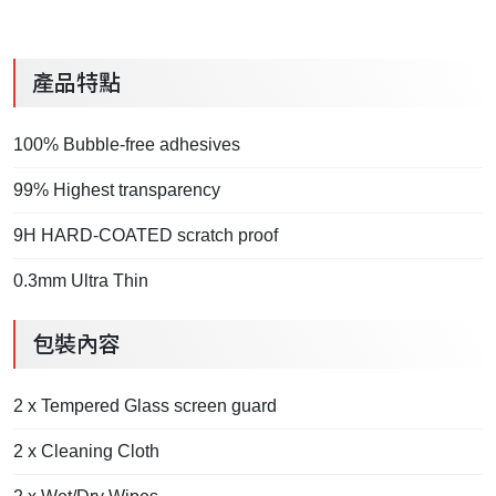
產品特點
100% Bubble-free adhesives
99% Highest transparency
9H HARD-COATED scratch proof
0.3mm Ultra Thin
包裝內容
2 x Tempered Glass screen guard
2 x Cleaning Cloth