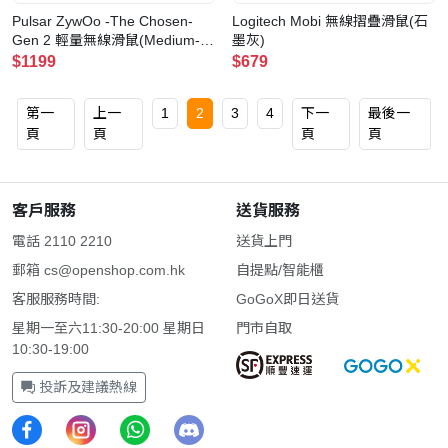
Pulsar ZywOo -The Chosen-
Logitech Mobi 無線摺疊滑鼠(石
Gen 2 輕量無線滑鼠(Medium-黑
墨灰)
色)
$1199
$679
第一
上一
1
2
3
4
下一
最後一
頁
頁
頁
頁
客戶服務
送貨服務
電話 2110 2210
送貨上門
郵箱
cs@openshop.com.hk
自提點/智能櫃
客服服務時間:
GoGoX即日送貨
星期一至六11:30-20:00 星期日
門市自取
10:30-19:00
投訴及建議熱線