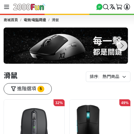
商城首頁
電競/電腦周邊
滑鼠
滑鼠
排序:
進階選項
5
32%
49%