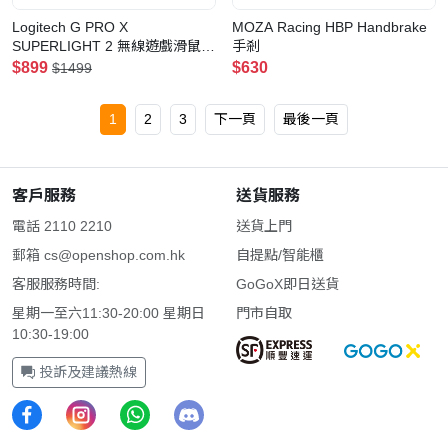
Logitech G PRO X
MOZA Racing HBP Handbrake
SUPERLIGHT 2 無線遊戲滑鼠
手剎
(白色)
$899
$630
$1499
1
2
3
下一頁
最後一頁
客戶服務
送貨服務
電話 2110 2210
送貨上門
郵箱
cs@openshop.com.hk
自提點/智能櫃
客服服務時間:
GoGoX即日送貨
星期一至六11:30-20:00 星期日
門市自取
10:30-19:00
投訴及建議熱線