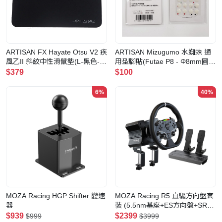
ARTISAN FX Hayate Otsu V2 疾
ARTISAN Mizugumo 水蜘蛛 通
風乙II 斜紋中性滑鼠墊(L-黑色-
用型腳貼(Futae P8 - Φ8mm圓
MID)
點)
$379
$100
6%
40%
MOZA Racing HGP Shifter 變速
MOZA Racing R5 直驅方向盤套
器
裝 (5.5nm基座+ES方向盤+SRP
Lite雙腳踏+桌面夾)
$939
$2399
$999
$3999