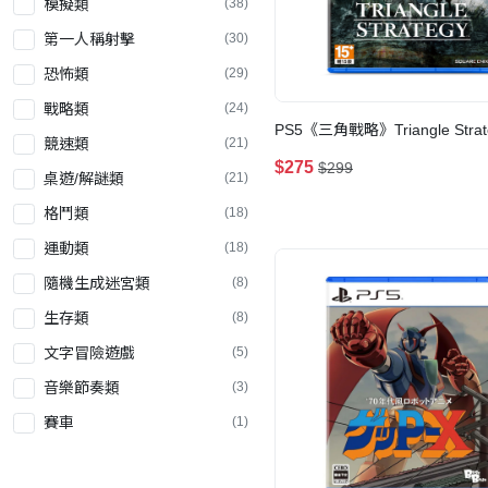
模擬類
(38)
第一人稱射擊
(30)
恐怖類
(29)
戰略類
(24)
PS5《三角戰略》Triangle Strat
競速類
(21)
$275
$299
桌遊/解謎類
(21)
格鬥類
(18)
運動類
(18)
隨機生成迷宮類
(8)
生存類
(8)
文字冒險遊戲
(5)
音樂節奏類
(3)
賽車
(1)