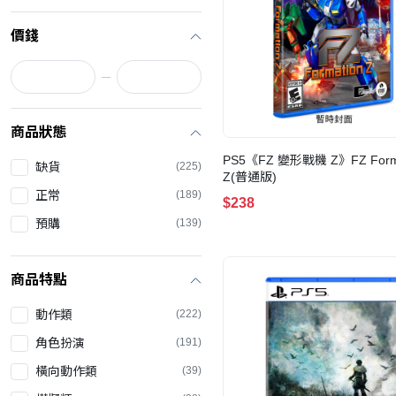
價錢
商品狀態
PS5《FZ 變形戰機 Z》FZ Form
缺貨
(225)
Z(普通版)
正常
(189)
$238
預購
(139)
商品特點
動作類
(222)
角色扮演
(191)
橫向動作類
(39)