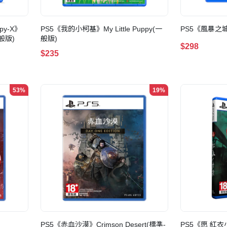
y-X》
PS5《我的小柯基》My Little Puppy(一
PS5《風暴之城》A
一般版)
般版)
$298
$235
53%
19%
PS5《赤血沙漠》Crimson Desert(標準-
PS5《愿 紅衣