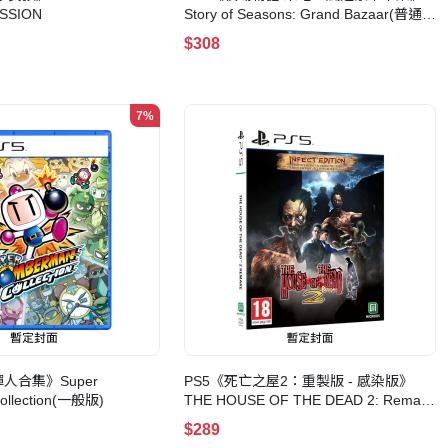
SSION
Story of Seasons: Grand Bazaar(普通
版)
$308
7%
人合集》Super
PS5《死亡之屋2：重製版 - 感染版》
ollection(一般版)
THE HOUSE OF THE DEAD 2: Remake
- INFECT' EDITION
$289