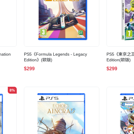
ation
PS5《Formula Legends - Legacy
PS5《東京之王》Ki
Edition》(歐版)
Edition(歐版)
$299
$299
8%