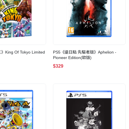
ng Of Tokyo Limited
PS5《遠日點 先驅者版》Aphelion -
Pioneer Edition(歐版)
$329