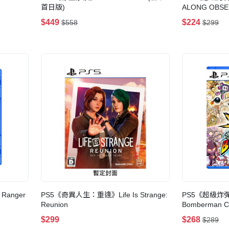
首日版)
ALONG OBSE
$449
$224
$558
$299
anger
PS5《奇異人生：重逢》Life Is Strange:
PS5《超級炸彈
Reunion
Bomberman C
$299
$268
$289