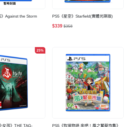
gainst the Storm
PS5《星空》Starfield(實體光碟版)
$339
$358
25%
小女孩》THE TAG-
PS5《牧場物語 來吧！風之繁華市集》