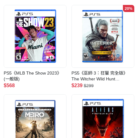
20%
PS5《MLB The Show 2023》
PS5《巫師 3：狂獵 完全版》
(一般版)
The Witcher Wild Hunt
Complete Edition(一般版)
$568
$239
$299