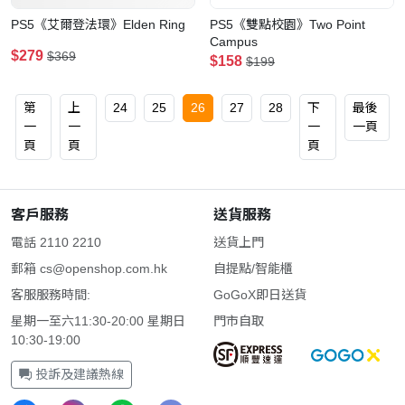
PS5《艾爾登法環》Elden Ring
PS5《雙點校園》Two Point
Campus
$279
$369
$158
$199
第
上
24
25
26
27
28
下
最後
一
一
一
一頁
頁
頁
頁
客戶服務
送貨服務
電話 2110 2210
送貨上門
郵箱
cs@openshop.com.hk
自提點/智能櫃
客服服務時間:
GoGoX即日送貨
星期一至六11:30-20:00 星期日
門市自取
10:30-19:00
投訴及建議熱線