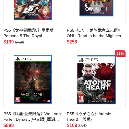
PS5《女神異聞錄5》皇家版
PS5《ONI：鬼族武者立志傳》
Persona 5 The Royal
ONI : Road to be the Mightiest
Oni
$199
$258
$428
69%
PS5《臥龍:蒼天隕落》Wo Long:
PS5《原子之心》Atomic
Fallen Dynasty(中文版)(亞洲版)
Heart(一般版)
(亞洲限定典藏版)
$898
$169
$548