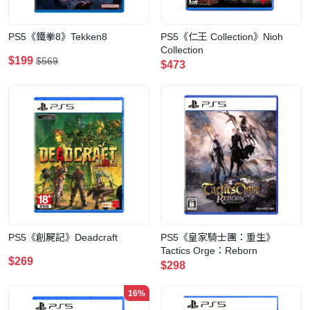
PS5《鐵拳8》Tekken8
PS5《仁王 Collection》Nioh
Collection
$199
$569
$473
PS5《創屍記》Deadcraft
PS5《皇家騎士團：重生》
Tactics Orge：Reborn
$269
$298
16%