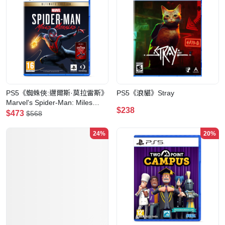
PS5《蜘蛛俠:邁爾斯·莫拉雷斯》
PS5《浪貓》Stray
Marvel's Spider-Man: Miles
$238
Morales(旗艦版)
$473
$568
24%
20%