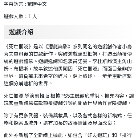
字幕語言 : 繁體中文
遊戲人數：1 人
遊戲介紹
《死亡擱淺》是以《潛龍諜影》系列聞名的遊戲創作者小島
秀夫單飛後的首款新作。突破遊戲類型框架，打造出顛覆傳
統的遊戲體驗。遊戲邀請知名演員諾曼・李杜斯飾演主角山
姆・布橋斯，故事敘述他勇闖因「死亡擱淺」而面目全非的
世界，背負著未來希望的碎片，踏上旅途，一步步重新連繫
這個分崩離析的世界。
死亡擱淺 導演剪輯版 根據PS5主機徹底重製、擴充內容，讓
玩家重新體驗這款顛覆遊戲分類的開放世界動作冒險遊戲。
除了有更多武器、裝備與載具，以及各式各樣的新模式、任
務和探索區域外，還有加長的故事情節及界面改良；
此外亦新增了全新線上機能，如包含「好友遊玩」和「排行