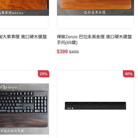
 緬甸大果紫檀 進口硬木鍵盤
禪做Zenzo 巴拉圭黑金檀 進口硬木鍵盤
手托(65鍵)
$399
$499
20%
40%