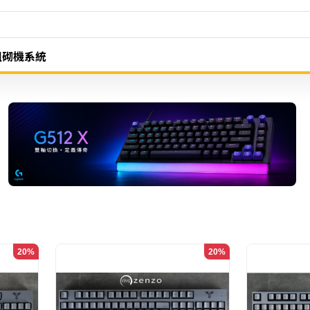
組砌機系統
20%
20%