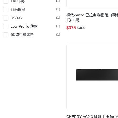
TKL佈局
(1)
65%佈局
(1)
禪做Zenzo 巴拉圭紫檀 進口
USB-C
(1)
托(60鍵)
Low-Profile 薄款
(1)
$375
$469
鍵程短.觸發快
(1)
POM
(1)
Two-Stage Spring
(1)
G Pro 3.0
(1)
Ink V2
(1)
Jupiter
(1)
Low Profile 2.0
(1)
Nylon PA66
(1)
Pre-Lubed
(1)
Phantom Light Effects
(1)
CHERRY AC2.3 鍵盤手托 for 