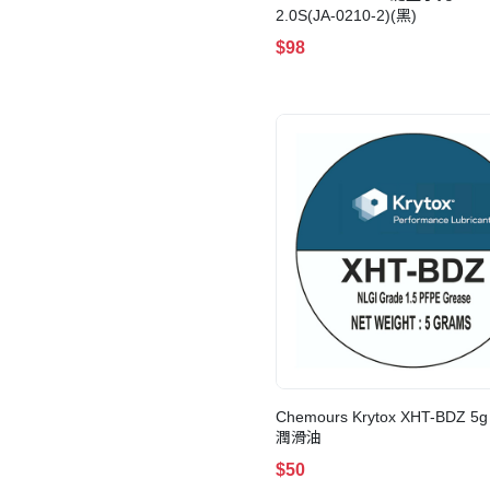
Lava
(1)
2.0S(JA-0210-2)(黑)
4K UHD
(1)
$98
60%佈局
(1)
Chemours Krytox XHT-BDZ 
潤滑油
$50