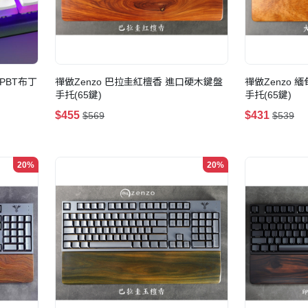
成形PBT布丁
禪做Zenzo 巴拉圭紅檀香 進口硬木鍵盤
禪做Zenzo
手托(65鍵)
手托(65鍵)
$455
$431
$569
$539
20%
20%