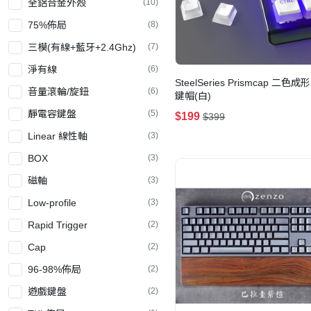
全鋁合金外殼
(10)
75%佈局
(8)
三模(有線+藍牙+2.4Ghz)
(7)
淨有線
(6)
SteelSeries Prismcap 二色
音量滾輪/旋鈕
(6)
鍵帽(白)
靜電容鍵盤
(5)
$199
$399
Linear 線性軸
(3)
BOX
(3)
磁軸
(3)
Low-profile
(3)
Rapid Trigger
(2)
Cap
(2)
96-98%佈局
(2)
遊戲鍵盤
(2)