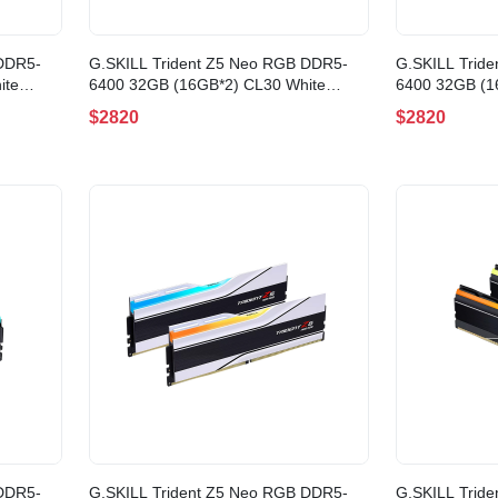
 DDR5-
G.SKILL Trident Z5 Neo RGB DDR5-
G.SKILL Trid
ite
6400 32GB (16GB*2) CL30 White
6400 32GB (1
6GX2-
EXPO AMD(F5-6400J3039G16GX2-
EXPO AMD(F5
$2820
$2820
TZ5NRW)
TZ5NR)
 DDR5-
G.SKILL Trident Z5 Neo RGB DDR5-
G.SKILL Trid