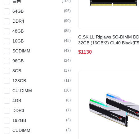
白色
(109)
64GB
(95)
DDR4
(90)
48GB
(85)
G.SKILL Ripjaws SO-DIMM D
16GB
(45)
32GB (16GB*2) CL40 Black(F5
5600S4040A16GX2-RS)
SODIMM
(43)
$1130
96GB
(24)
8GB
(17)
128GB
(11)
CU-DIMM
(10)
4GB
(8)
DDR3
(7)
192GB
(3)
CUDIMM
(2)