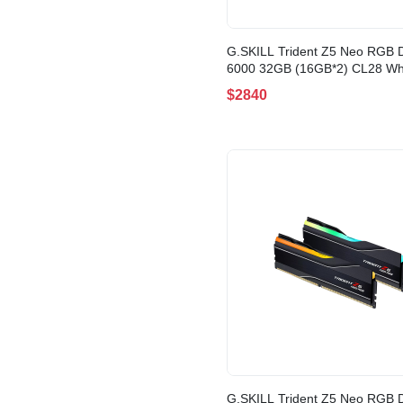
G.SKILL Trident Z5 Neo RGB
6000 32GB (16GB*2) CL28 Wh
EXPO AMD(F5-6000J2836G1
$2840
TZ5NRW)
G.SKILL Trident Z5 Neo RGB