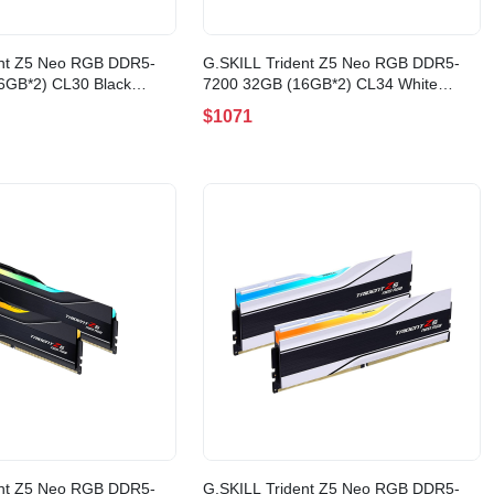
ent Z5 Neo RGB DDR5-
G.SKILL Trident Z5 Neo RGB DDR5-
6GB*2) CL30 Black
7200 32GB (16GB*2) CL34 White
-6400J3039G16GX2-
EXPO AMD(F5-7200J3445G16GX2-
$1071
TZ5NRW)
ent Z5 Neo RGB DDR5-
G.SKILL Trident Z5 Neo RGB DDR5-