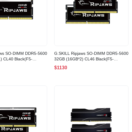
aws SO-DIMM DDR5-5600
G.SKILL Ripjaws SO-DIMM DDR5-5600
) CL40 Black(F5-
32GB (16GB*2) CL46 Black(F5-
2GX1-RS)
5600S4645A16GX2-RS)
$1130