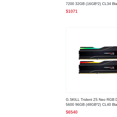
7200 32GB (16GB*2) CL34 Bl
EXPO AMD(F5-7200J3445G1
$1071
TZ5NR)
G.SKILL Trident Z5 Neo RGB
5600 96GB (48GB*2) CL40 Bl
EXPO AMD(F5-5600J4040D4
$6540
TZ5NR)