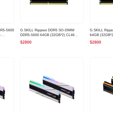
DR5-5600
G.SKILL Ripjaws DDR5 SO-DIMM
G.SKILL Ripj
-
DDR5-5600 64GB (32GB*2) CL46
64GB (32GB*2) CL40 Black(
Black(F5-5600S4645A32GX2-RS)
5600S4040A3
$2800
$2800