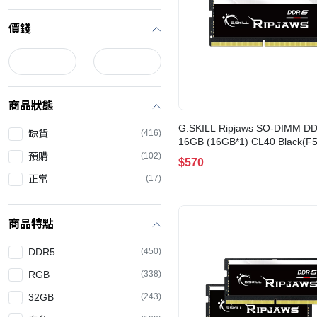
價錢
商品狀態
G.SKILL Ripjaws SO-DIMM D
缺貨
(416)
16GB (16GB*1) CL40 Black(F5
5600S4040A16GX1-RS)
預購
(102)
$570
正常
(17)
商品特點
DDR5
(450)
RGB
(338)
32GB
(243)