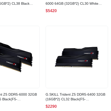
6GB*2) CL38 Black
6000 64GB (32GB*2) CL30 White
-8000J3848H16GX2-
EXPO AMD(F5-6000J3036G32GX2-
$5420
TZ5NRW)
ent Z5 DDR5-6000 32GB
G.SKILL Trident Z5 DDR5-6400 32GB
 Black(F5-
(16GB*2) CL32 Black(F5-
6GX2-TZ5K)
6400J3239G16GX2-TZ5K)
$2290