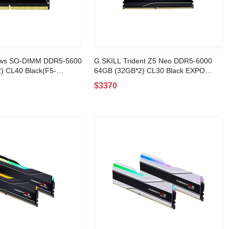
aws SO-DIMM DDR5-5600
G.SKILL Trident Z5 Neo DDR5-6000
F5-
64GB (32GB*2) CL30 Black EXPO
2GX2-RS)
AMD(F5-6000J3040G32GX2-TZ5N)
$3370