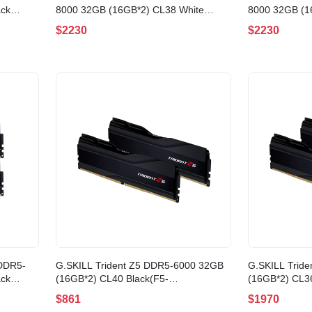
ack
8000 32GB (16GB*2) CL38 White
8000 32GB (1
6GX2-
EXPO AMD(F5-8000J3848H16GX2-
EXPO AMD(F5
$2230
$2230
TZ5NRW)
TZ5NR)
 DDR5-
G.SKILL Trident Z5 DDR5-6000 32GB
G.SKILL Trid
ack
(16GB*2) CL40 Black(F5-
(16GB*2) CL36
8GX2-
6000J4040F16GX2-TZ5K)
6000J3636F1
$861
$1970