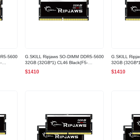
DR5-5600
G.SKILL Ripjaws SO-DIMM DDR5-5600
G.SKILL Ripj
-
32GB (32GB*1) CL46 Black(F5-
32GB (32GB*1
5600S4645A32GX1-RS)
5600S4040A3
$1410
$1410