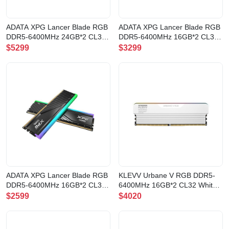
ADATA XPG Lancer Blade RGB
ADATA XPG Lancer Blade RGB
DDR5-6400MHz 24GB*2 CL32
DDR5-6400MHz 16GB*2 CL32
Black 記憶體
White 記憶體
$5299
$3299
(AX5U6400C3224G-
(AX5U6400C3216G-
DTLABRBK)
DTLABRWH)
ADATA XPG Lancer Blade RGB
KLEVV Urbane V RGB DDR5-
DDR5-6400MHz 16GB*2 CL32
6400MHz 16GB*2 CL32 White
Black 記憶體
記憶體(UV16X2-KD5AGUA80-
$2599
$4020
(AX5U6400C3216G-
64A320M)
DTLABRBK)