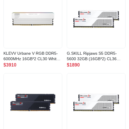
KLEVV Urbane V RGB DDR5-
G.SKILL Ripjaws S5 DDR5-
6000MHz 16GB*2 CL30 White
5600 32GB (16GB*2) CL36
記憶體(UV16X2-KD5AGUA80-
White(F5-5600J3636C16GX2-
$3910
$1890
60A300M)
RS5W)