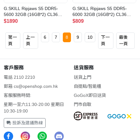
G.SKILL Ripjaws S5 DDR5-
G.SKILL Ripjaws S5 DDR5-
5600 32GB (16GB*2) CL36
6000 32GB (16GB*2) CL36
Black(F5-5600J3636C16GX2-
White(F5-6000J3644F16GX2-
$1890
$809
RS5K)
RS5W)
第一
上一
6
7
8
9
10
下一
最後
頁
頁
頁
一頁
客戶服務
送貨服務
電話 2110 2210
送貨上門
郵箱
cs@openshop.com.hk
自提點/智能櫃
客服服務時間:
GoGoX即日送貨
星期一至六11:30-20:00 星期日
門市自取
10:30-19:00
投訴及建議熱線