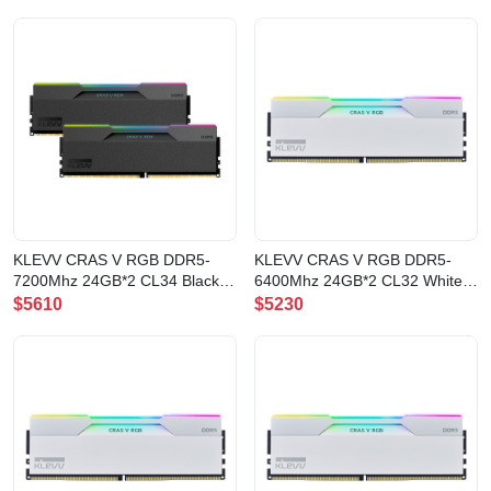
DTLABRBK)
72B340J)
KLEVV CRAS V RGB DDR5-
KLEVV CRAS V RGB DDR5-
7200Mhz 24GB*2 CL34 Black
6400Mhz 24GB*2 CL32 White
記憶體(CV24X2-KD5KGUD80-
記憶體(CV24X2-KD5KGUD80-
$5610
$5230
72B340G)
64A320J)