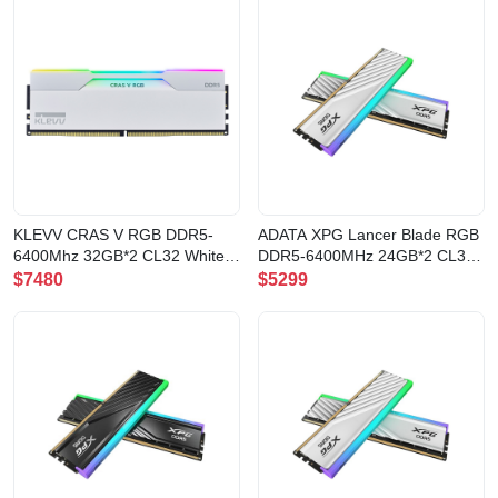
KLEVV CRAS V RGB DDR5-
ADATA XPG Lancer Blade RGB
6400Mhz 32GB*2 CL32 White
DDR5-6400MHz 24GB*2 CL32
記憶體(CV32X2-KD5BGUA80-
White 記憶體
$7480
$5299
64A320J)
(AX5U6400C3224G-
DTLABRWH)