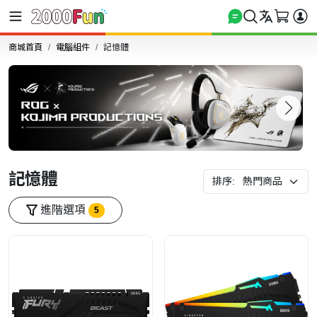
商城首頁
電腦組件
記憶體
記憶體
排序:
進階選項
5