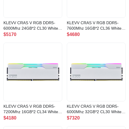
KLEVV CRAS V RGB DDR5-
KLEVV CRAS V RGB DDR5-
6000Mhz 24GB*2 CL30 White
7600Mhz 16GB*2 CL36 White
記憶體(CV24X2-KD5KGUD80-
記憶體(CV16X2-KD5AGUA80-
$5170
$4680
60A300J)
76B360J)
KLEVV CRAS V RGB DDR5-
KLEVV CRAS V RGB DDR5-
7200Mhz 16GB*2 CL34 White
6000Mhz 32GB*2 CL30 White
記憶體(CV16X2-KD5AGUA80-
記憶體(CV32X2-KD5BGUA80-
$4180
$7320
72B340J)
60A300J)