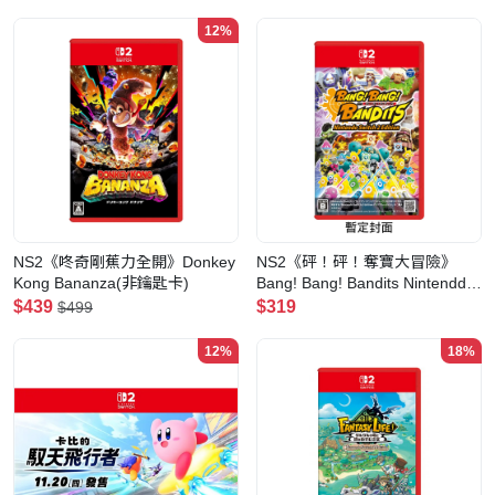
Edition + Star-Crossed World(非
鑰匙卡)
12%
NS2《咚奇剛蕉力全開》Donkey
NS2《砰！砰！奪寶大冒險》
Kong Bananza(非鑰匙卡)
Bang! Bang! Bandits Nintenddo
Switch 2 Edition (非鑰匙卡)
$439
$319
$499
12%
18%