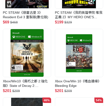
PC STEAM《惡靈古堡 3》
PC STEAM《我的英雄學院 唯我
Resident Evil 3 重製版(數位版)
正義 2》MY HERO ONE'S
JUSTICE 2 國際中文版(數位版)
$69
$199
$468
$329
Xbox/Win10《腐朽之都 2:強化
Xbox One/Win 10《嗜血邊緣》
版》State of Decay 2:
Bleeding Edge
Juggernaut
$201
$201
$209
$209
46%
54%