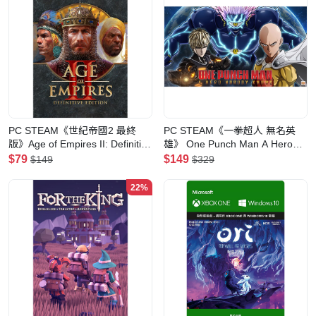
PC STEAM《世紀帝國2 最終
PC STEAM《一拳超人 無名英
版》Age of Empires II: Definitive
雄》 One Punch Man A Hero
Edition(數位最終版)
Nobody Knows(數位版)
$79
$149
$149
$329
22%