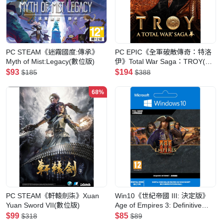
PC STEAM《迷霧國度:傳承》
PC EPIC《全軍破敵傳奇：特洛
Myth of Mist:Legacy(數位版)
伊》Total War Saga：TROY(數
位版)
$93
$194
$185
$388
68%
PC STEAM《軒轅劍柒》Xuan
Win10《世紀帝國 III: 決定版》
Yuan Sword VII(數位版)
Age of Empires 3: Definitive
Edition
$99
$85
$318
$89