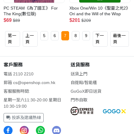
PC STEAM《為了國王》 For
Xbox One/Win 10《聖靈之光2》
The King(數位版)
Ori and the Will of the Wisp
$69
$201
$89
$209
第一
上一
5
6
7
8
9
下一
最後一
頁
頁
頁
頁
客戶服務
送貨服務
電話 2110 2210
送貨上門
郵箱
cs@openshop.com.hk
自提點/智能櫃
客服服務時間:
GoGoX即日送貨
星期一至六11:30-20:00 星期日
門市自取
10:30-19:00
投訴及建議熱線