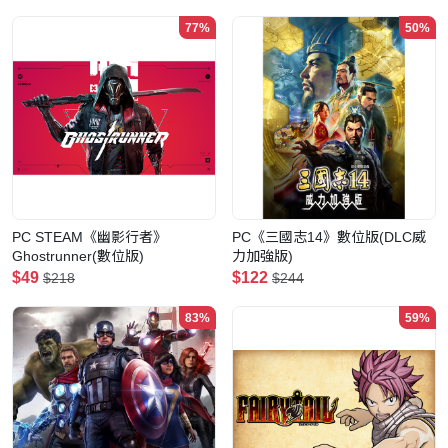
77%
50%
PC STEAM《幽影行者》
PC《三國志14》數位版(DLC威
Ghostrunner(數位版)
力加強版)
$49
$122
$218
$244
83%
59%