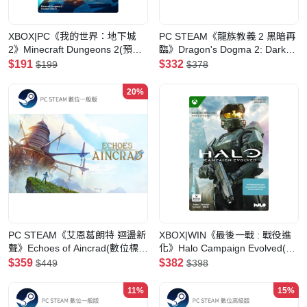
XBOX|PC《我的世界：地下城
PC STEAM《龍族教義 2 黑暗再
2》Minecraft Dungeons 2(預購-
臨》Dragon's Dogma 2: Dark
數位標準版)
Arisen(數位版)
$191
$332
$199
$378
20%
PC STEAM《艾恩葛朗特 迴盪新
XBOX|WIN《最後一戰 : 戰役進
聲》Echoes of Aincrad(數位標準
化》Halo Campaign Evolved(預
版)
購-數位標準版)
$359
$382
$449
$398
11%
15%