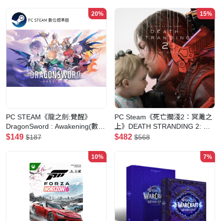
20%
15%
PC STEAM《龍之劍:覺醒》
PC Steam《死亡擱淺2：冥灘之
DragonSword : Awakening(數位
上》DEATH STRANDING 2: ON
標準版)
THE BEACH(一般版 Standard
$149
$482
$187
$568
Edition)
10%
7%