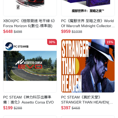
XBOX|PC《極限競速 地平線 6》
PC《魔獸世界 至暗之夜》World
Forza Horizon 6(數位-標準版)
Of Warcraft Midnight Collectors
Edition(實體典藏版)
$448
$959
$498
$1038
30%
15%
PC STEAM《神力科莎出賽準
PC STEAM《異於天堂》
備：進化》Assetto Corsa EVO
STRANGER THAN HEAVEN(數
位一般版)
$199
$397
$288
$468