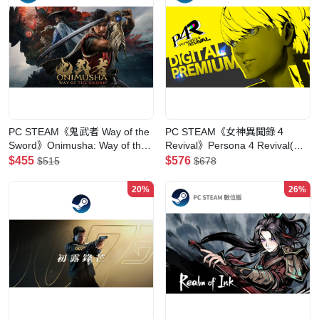
PC STEAM《鬼武者 Way of the
PC STEAM《女神異聞錄４
Sword》Onimusha: Way of the
Revival》Persona 4 Revival(數
Sword(數位一般版)
位高級版)
$455
$576
$515
$678
20%
26%