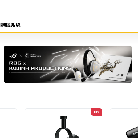
組砌機系統
30%