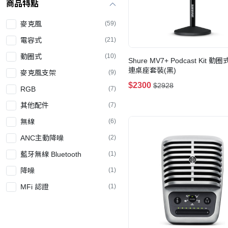
商品特點
麥克風
(59)
電容式
(21)
動圈式
(10)
Shure MV7+ Podcast Kit 
連桌座套裝(黑)
麥克風支架
(9)
$2300
$2928
RGB
(7)
其他配件
(7)
無線
(6)
ANC主動降噪
(2)
藍牙無線 Bluetooth
(1)
降噪
(1)
MFi 認證
(1)